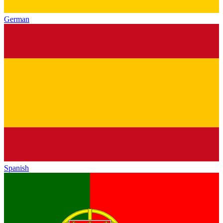
German
Spanish