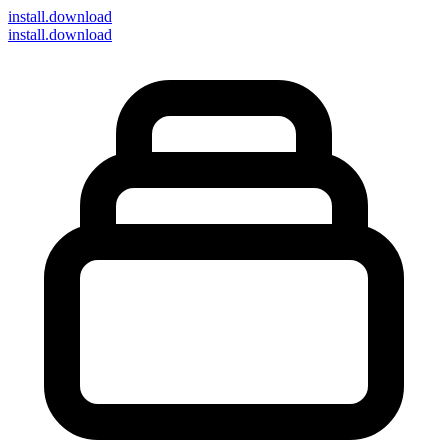
install
.download
install.download