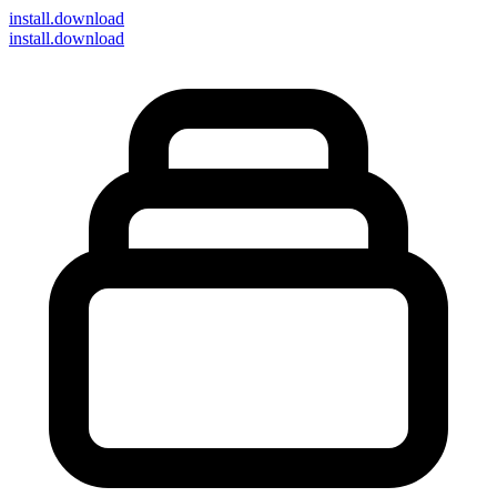
install
.download
install.download