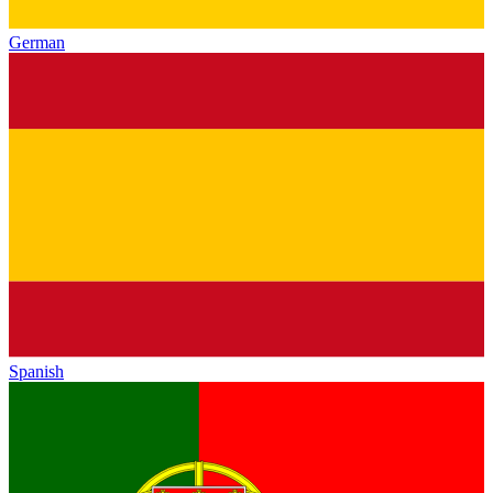
German
Spanish