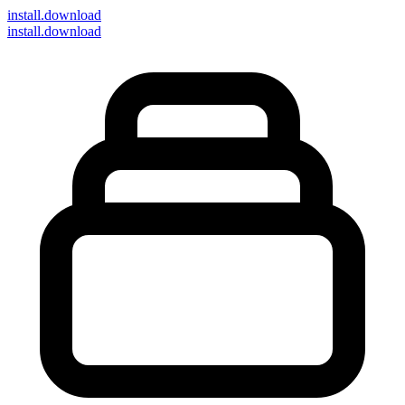
install
.download
install.download