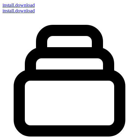
install
.download
install.download