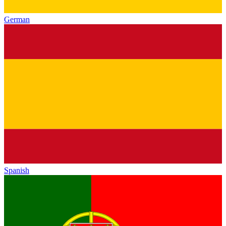
German
Spanish