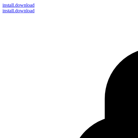
install
.download
install.download