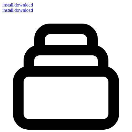
install
.download
install.download