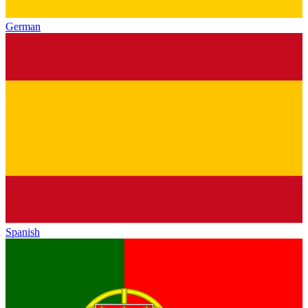
German
Spanish