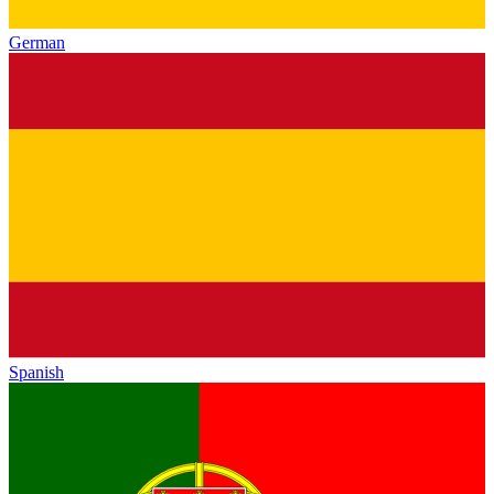
German
Spanish