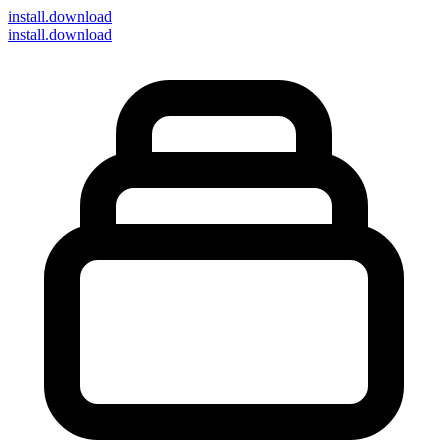
install
.download
install.download