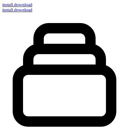
install
.download
install.download