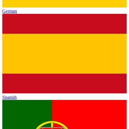
German
Spanish