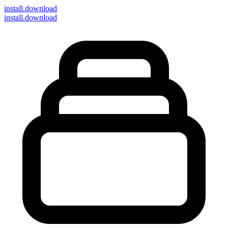
install
.download
install.download