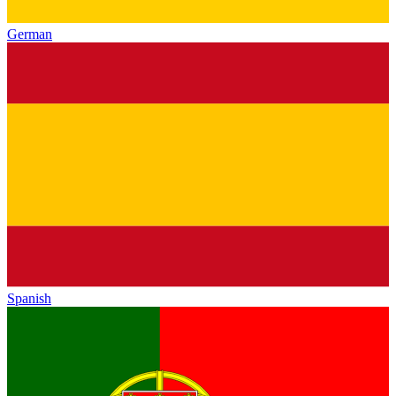
German
Spanish