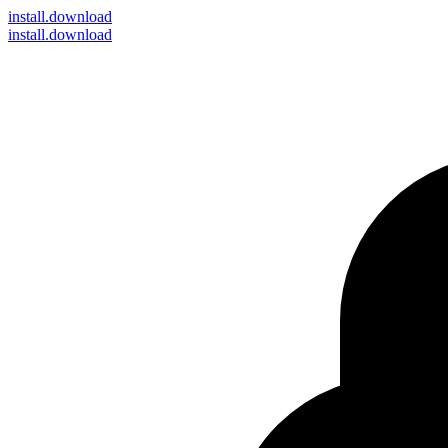
install
.download
install.download