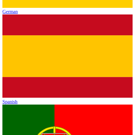
German
Spanish