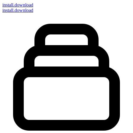
install
.download
install.download