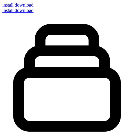
install
.download
install.download