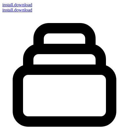
install
.download
install.download