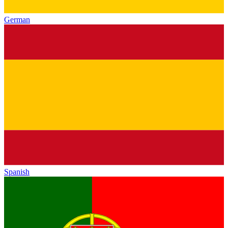
German
Spanish