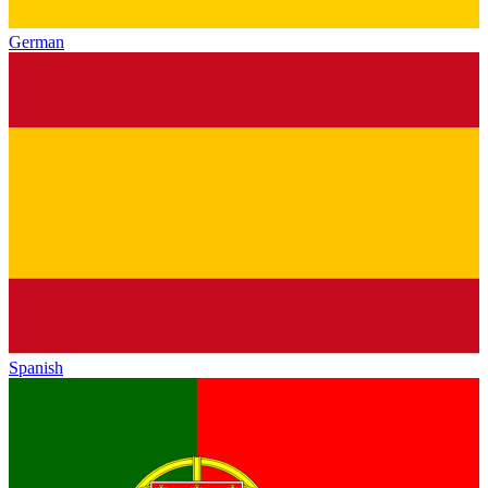
German
Spanish