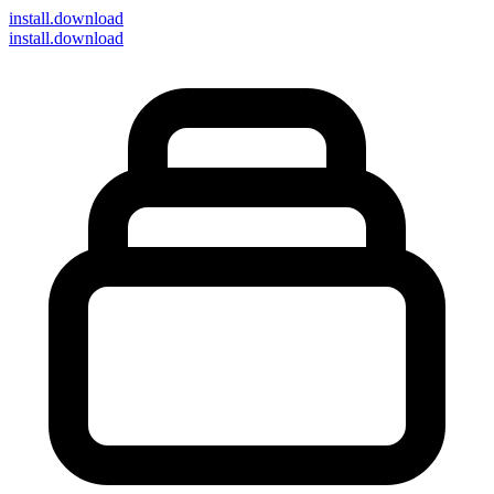
install
.download
install.download