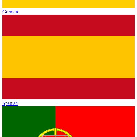
German
Spanish