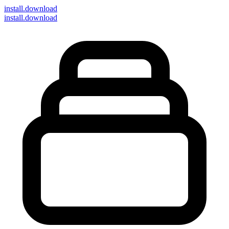
install
.download
install.download