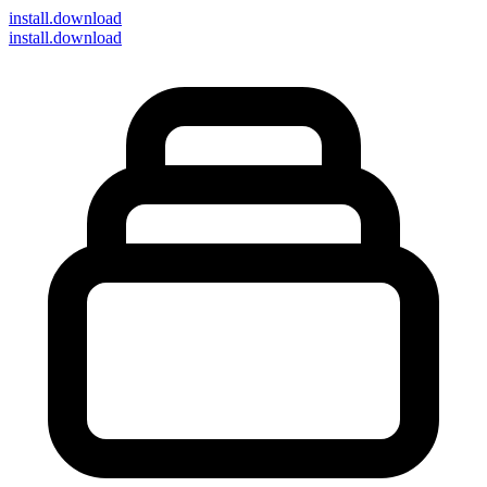
install
.download
install.download