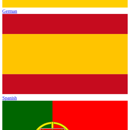
German
Spanish