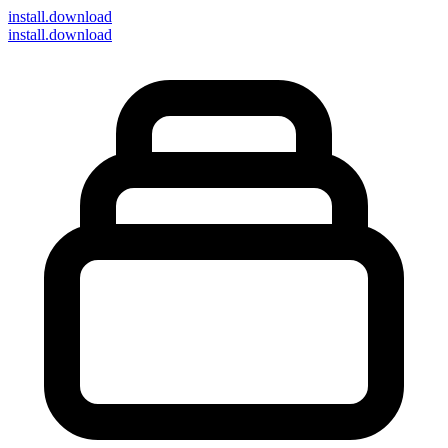
install
.download
install.download