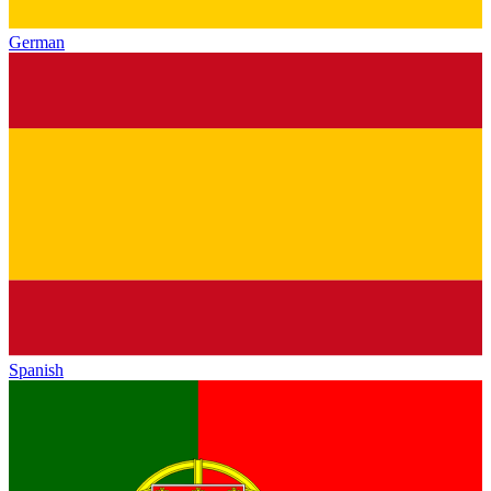
German
Spanish