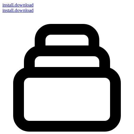
install
.download
install.download