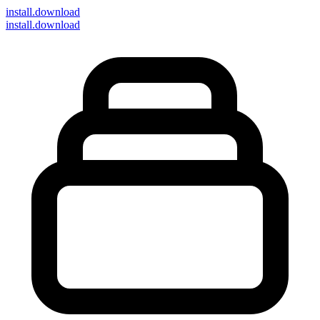
install
.download
install.download