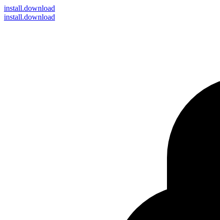
install
.download
install.download