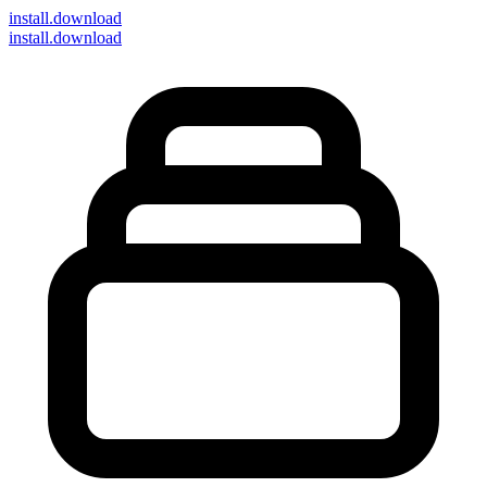
install
.download
install.download