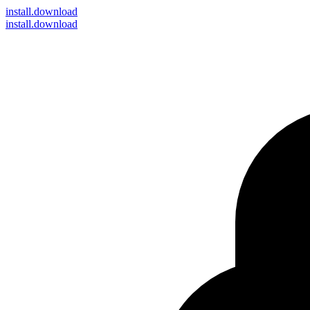
install
.download
install.download