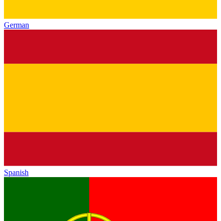
German
Spanish