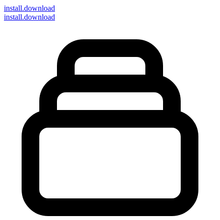
install
.download
install.download