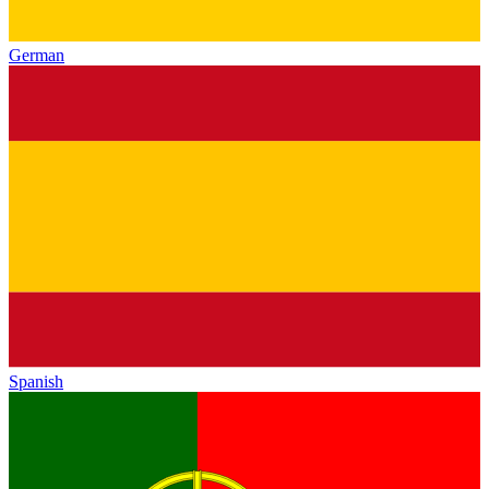
German
Spanish