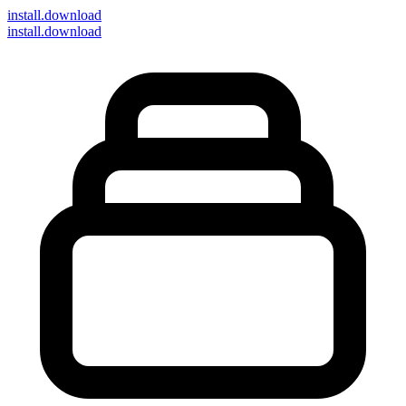
install
.download
install.download