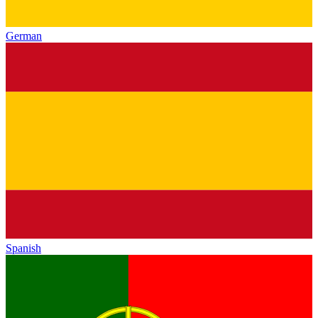
German
Spanish