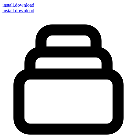
install
.download
install.download