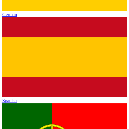
German
Spanish