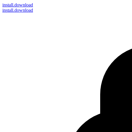
install
.download
install.download