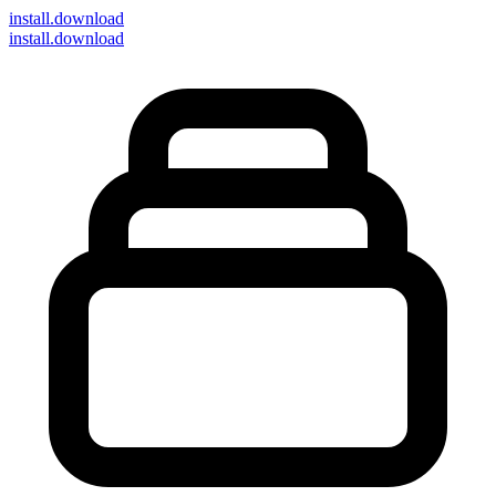
install
.download
install.download