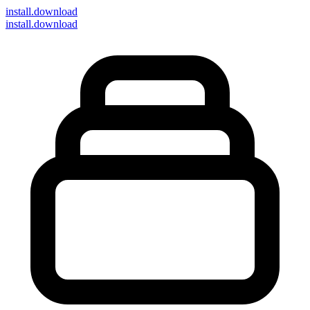
install
.download
install.download