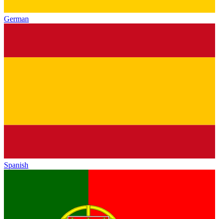
German
Spanish