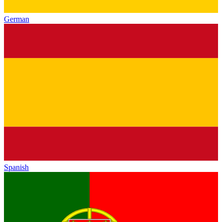
German
Spanish