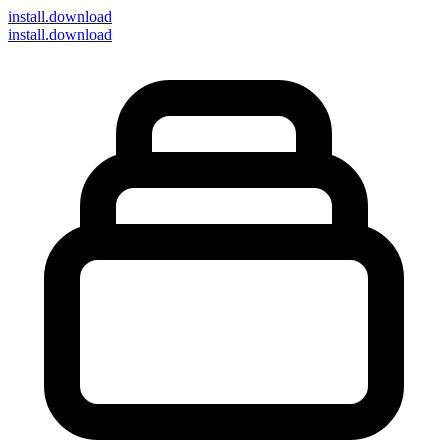
install
.download
install.download