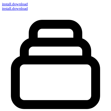
install
.download
install.download