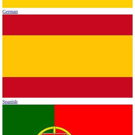
German
Spanish