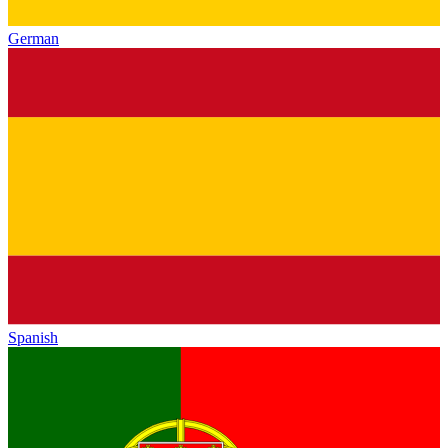
German
Spanish