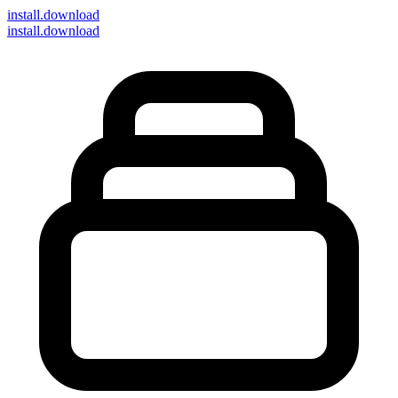
install
.download
install.download