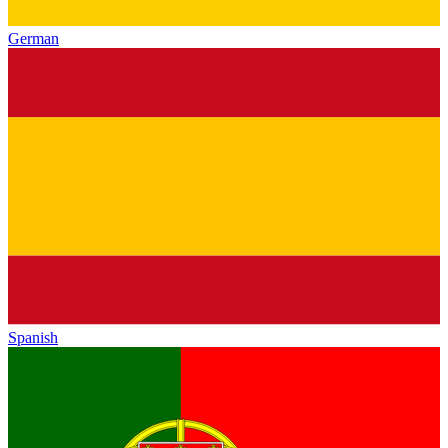
German
Spanish