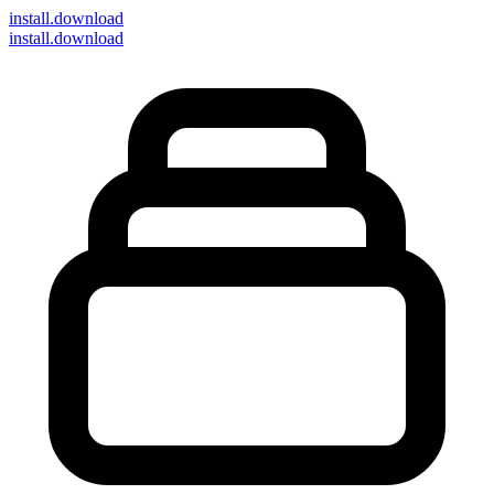
install
.download
install.download