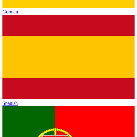
German
Spanish