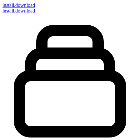
install
.download
install.download