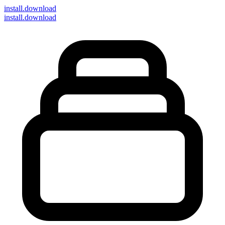
install
.download
install.download