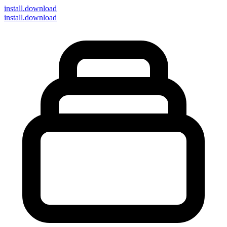
install
.download
install.download