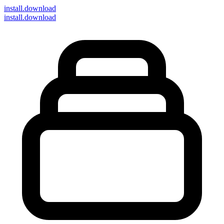
install
.download
install.download