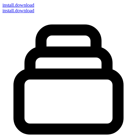
install
.download
install.download