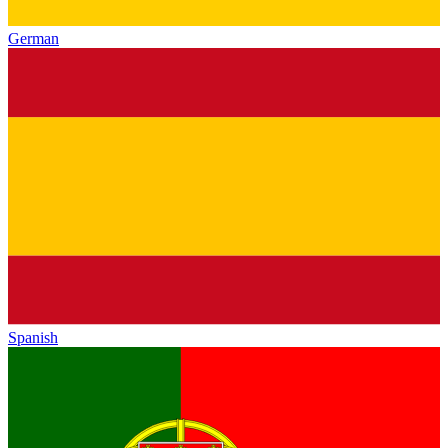
German
Spanish