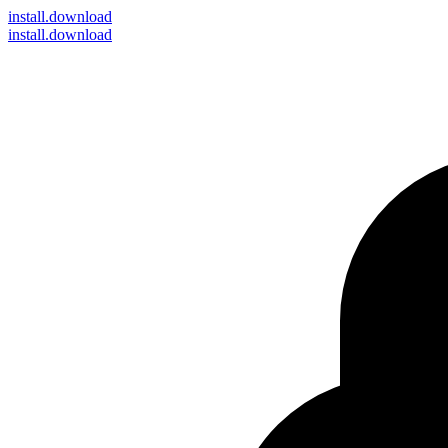
install
.download
install.download