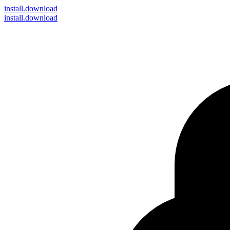
install
.download
install.download