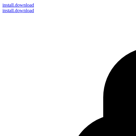
install
.download
install.download