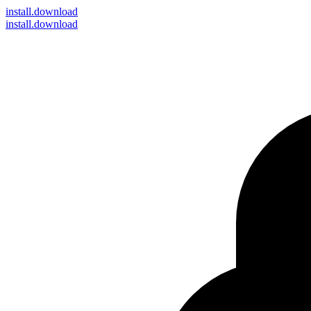
install
.download
install.download