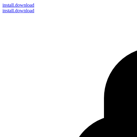
install
.download
install.download