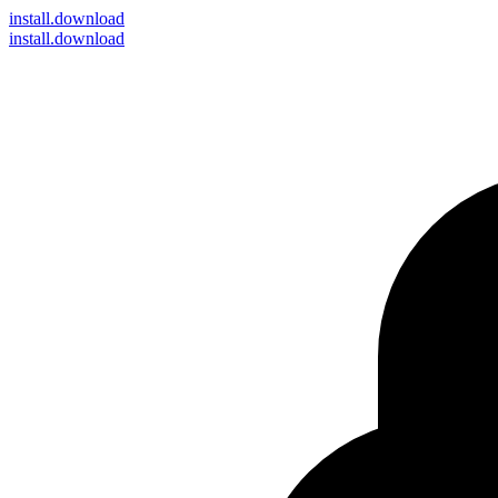
install
.download
install.download