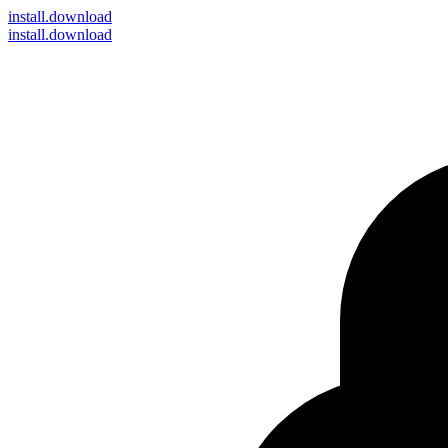
install
.download
install.download