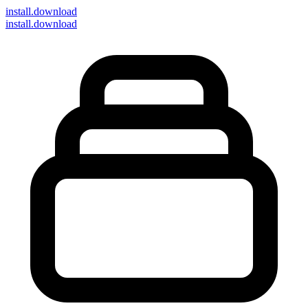
install
.download
install.download