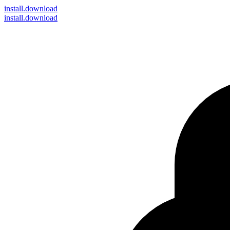
install
.download
install.download