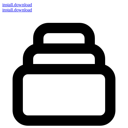
install
.download
install.download